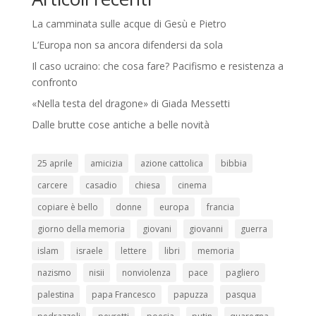
La camminata sulle acque di Gesù e Pietro
L’Europa non sa ancora difendersi da sola
Il caso ucraino: che cosa fare? Pacifismo e resistenza a
confronto
«Nella testa del dragone» di Giada Messetti
Dalle brutte cose antiche a belle novità
25 aprile
amicizia
azione cattolica
bibbia
carcere
casadio
chiesa
cinema
copiare è bello
donne
europa
francia
giorno della memoria
giovani
giovanni
guerra
islam
israele
lettere
libri
memoria
nazismo
nisii
nonviolenza
pace
pagliero
palestina
papa Francesco
papuzza
pasqua