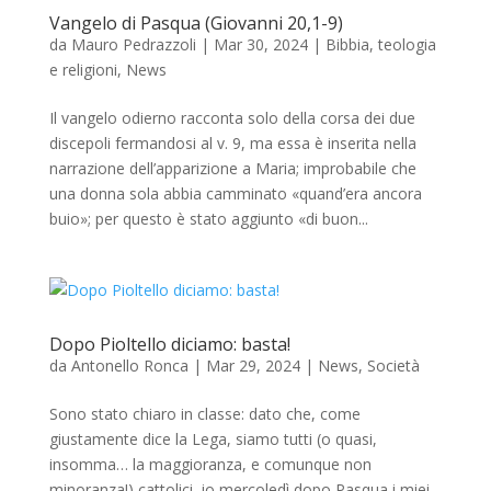
Vangelo di Pasqua (Giovanni 20,1-9)
da
Mauro Pedrazzoli
|
Mar 30, 2024
|
Bibbia, teologia
e religioni
,
News
Il vangelo odierno racconta solo della corsa dei due
discepoli fermandosi al v. 9, ma essa è inserita nella
narrazione dell’apparizione a Maria; improbabile che
una donna sola abbia camminato «quand’era ancora
buio»; per questo è stato aggiunto «di buon...
Dopo Pioltello diciamo: basta!
da
Antonello Ronca
|
Mar 29, 2024
|
News
,
Società
Sono stato chiaro in classe: dato che, come
giustamente dice la Lega, siamo tutti (o quasi,
insomma… la maggioranza, e comunque non
minoranza!) cattolici, io mercoledì dopo Pasqua i miei