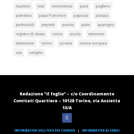
nazismo
nisii
nonviolenza
pace
pagliero
palestina
papa Francesco
papuzza
pasqua
pedrazzoli
peyretti
poesia
putin
quaregna
registro di classe
ronca
scuola
simoncini
televisione
torino
ucraina
unione europea
usa
vangelo
Redazione “il foglio” – c/o Coordinamento
Comitati Quartiere – 10128 Torino, via Assietta
13/A
INFORMATIVA SULL’USO DEI COOKIES
|
INFORMATIVA AI SENSI