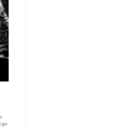
el
ogia