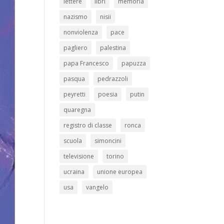
lettere
libri
memoria
nazismo
nisii
nonviolenza
pace
pagliero
palestina
papa Francesco
papuzza
pasqua
pedrazzoli
peyretti
poesia
putin
quaregna
registro di classe
ronca
scuola
simoncini
televisione
torino
ucraina
unione europea
usa
vangelo