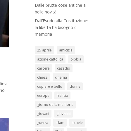
Dalle brutte cose antiche a
belle novità
Dall’Esodo alla Costituzione:
la libertà ha bisogno di
memoria
25 aprile
amicizia
azione cattolica
bibbia
carcere
casadio
chiesa
cinema
lievi
copiare è bello
donne
ono
europa
francia
giorno della memoria
giovani
giovanni
guerra
islam
israele