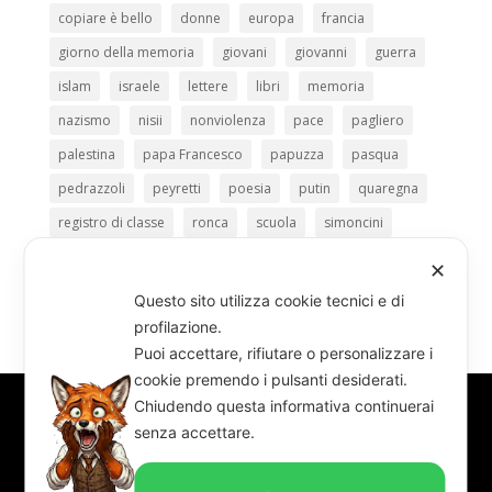
copiare è bello
donne
europa
francia
giorno della memoria
giovani
giovanni
guerra
islam
israele
lettere
libri
memoria
nazismo
nisii
nonviolenza
pace
pagliero
palestina
papa Francesco
papuzza
pasqua
pedrazzoli
peyretti
poesia
putin
quaregna
registro di classe
ronca
scuola
simoncini
televisione
torino
ucraina
unione europea
✕
usa
vangelo
Questo sito utilizza cookie tecnici e di
profilazione.
Puoi accettare, rifiutare o personalizzare i
cookie premendo i pulsanti desiderati.
Chiudendo questa informativa continuerai
senza accettare.
Redazione “il foglio” – c/o Coordinamento
Comitati Quartiere – 10128 Torino, via Assietta