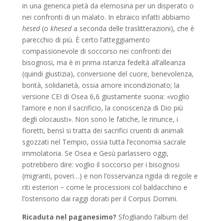
in una generica pietà da elemosina per un disperato o
nei confronti di un malato. In ebraico infatti abbiamo
hesed
(o
khesed
a seconda delle traslitterazioni), che è
parecchio di più. È certo l’atteggiamento
compassionevole di soccorso nei confronti dei
bisognosi, ma è in prima istanza fedeltà all’alleanza
(quindi giustizia), conversione del cuore, benevolenza,
bontà, solidarietà, ossia amore incondizionato; la
versione CEI di Osea 6,6 giustamente suona: «voglio
l’amore e non il sacrificio, la conoscenza di Dio più
degli olocausti». Non sono le fatiche, le rinunce, i
fioretti, bensì si tratta dei sacrifici cruenti di animali
sgozzati nel Tempio, ossia tutta l’economia sacrale
immolatoria. Se Osea e Gesù parlassero oggi,
potrebbero dire: voglio il soccorso per i bisognosi
(migranti, poveri…) e non l’osservanza rigida di regole e
riti esteriori − come le processioni col baldacchino e
l’ostensorio dai raggi dorati per il Corpus Domini.
Ricaduta nel paganesimo?
Sfogliando l’album del