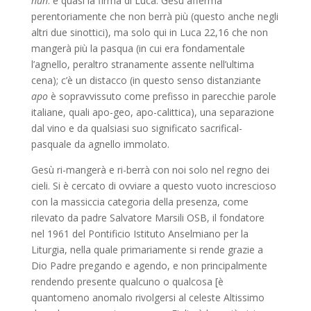
nun
: è quasi la firma di Luca. Gesù afferma
perentoriamente che non berrà più (questo anche negli
altri due sinottici), ma solo qui in Luca 22,16 che non
mangerà più la pasqua (in cui era fondamentale
l’agnello, peraltro stranamente assente nell’ultima
cena); c’è un distacco (in questo senso distanziante
apo
è sopravvissuto come prefisso in parecchie parole
italiane, quali apo-geo, apo-calittica), una separazione
dal vino e da qualsiasi suo significato sacrifical-
pasquale da agnello immolato.
Gesù ri-mangerà e ri-berrà con noi solo nel regno dei
cieli. Si è cercato di ovviare a questo vuoto increscioso
con la massiccia categoria della presenza, come
rilevato da padre Salvatore Marsili OSB, il fondatore
nel 1961 del Pontificio Istituto Anselmiano per la
Liturgia, nella quale primariamente si rende grazie a
Dio Padre pregando e agendo, e non principalmente
rendendo presente qualcuno o qualcosa [è
quantomeno anomalo rivolgersi al celeste Altissimo