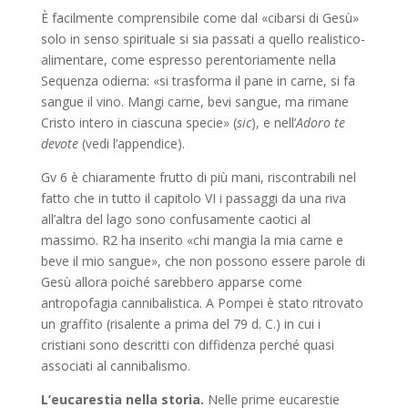
È facilmente comprensibile come dal «cibarsi di Gesù»
solo in senso spirituale si sia passati a quello realistico-
alimentare, come espresso perentoriamente nella
Sequenza odierna: «si trasforma il pane in carne, si fa
sangue il vino. Mangi carne, bevi sangue, ma rimane
Cristo intero in ciascuna specie» (
sic
), e nell’
Adoro te
devote
(vedi l’appendice).
Gv 6 è chiaramente frutto di più mani, riscontrabili nel
fatto che in tutto il capitolo VI i passaggi da una riva
all’altra del lago sono confusamente caotici al
massimo. R2 ha inserito «chi mangia la mia carne e
beve il mio sangue», che non possono essere parole di
Gesù allora poiché sarebbero apparse come
antropofagia cannibalistica. A Pompei è stato ritrovato
un graffito (risalente a prima del 79 d. C.) in cui i
cristiani sono descritti con diffidenza perché quasi
associati al cannibalismo.
L’eucarestia nella storia.
Nelle prime eucarestie