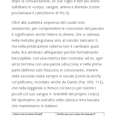
dopo la consacrazione, se suo Figlio è ben più vicino
sull’altare in «corpo, sangue, anima e divinità» (come
proclamava il catechismo di Pio X).
Oltre alla suddetta sequenza del
Lauda Sion
salvatorem
, per comprendere le concezioni del passato
è significativo anche l’
Adoro te devote
, che si cantava
nella melodia gregoriana sino al concilio Vaticano II,
ma nella predicazione odierna non è cambiato quasi
nulla. Era attribuito all’Aquinate perché formalmente
ineccepibile, con una metrica ben costruita: ad es.
ogni
verso
termina con una parola sdrucciola; e nella prima
parte dell’inno tutti finiscono in consonante, mentre
nella seconda metà sempre in vocale [come la strofa
col pellicano, ricordato anche da Dante (Par. XXV, 112),
che nella leggenda si ferisce col becco per nutrire i
piccoli col suo sangue e brandelli del proprio corpo].
Ne riportiamo un estratto nella classica rima baciata
che manteniamo in italiano: