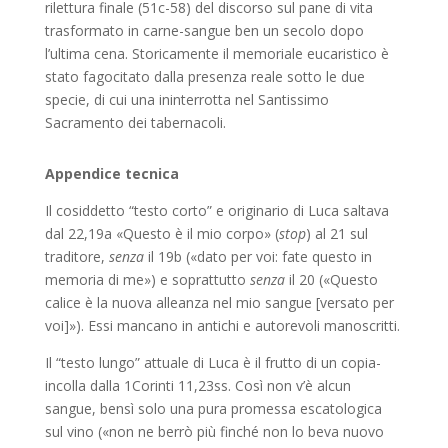
rilettura finale (51c-58) del discorso sul pane di vita
trasformato in carne-sangue ben un secolo dopo
l’ultima cena. Storicamente il memoriale eucaristico è
stato fagocitato dalla presenza reale sotto le due
specie, di cui una ininterrotta nel Santissimo
Sacramento dei tabernacoli.
Appendice tecnica
Il cosiddetto “testo corto” e originario di Luca saltava
dal 22,19a «Questo è il mio corpo» (
stop
) al 21 sul
traditore,
senza
il 19b («dato per voi: fate questo in
memoria di me») e soprattutto
senza
il 20 («Questo
calice è la nuova alleanza nel mio sangue [versato per
voi]»). Essi mancano in antichi e autorevoli manoscritti.
Il “testo lungo” attuale di Luca è il frutto di un copia-
incolla dalla 1Corinti 11,23ss. Così non v’è alcun
sangue, bensì solo una pura promessa escatologica
sul vino («non ne berrò più finché non lo beva nuovo