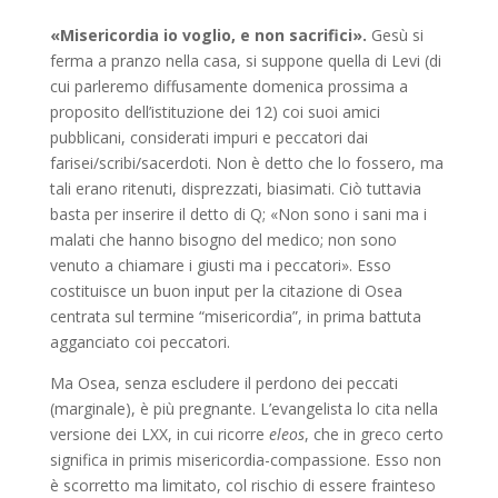
«Misericordia io voglio, e non sacrifici».
Gesù si
ferma a pranzo nella casa, si suppone quella di Levi (di
cui parleremo diffusamente domenica prossima a
proposito dell’istituzione dei 12) coi suoi amici
pubblicani, considerati impuri e peccatori dai
farisei/scribi/sacerdoti. Non è detto che lo fossero, ma
tali erano ritenuti, disprezzati, biasimati. Ciò tuttavia
basta per inserire il detto di Q; «Non sono i sani ma i
malati che hanno bisogno del medico; non sono
venuto a chiamare i giusti ma i peccatori». Esso
costituisce un buon input per la citazione di Osea
centrata sul termine “misericordia”, in prima battuta
agganciato coi peccatori.
Ma Osea, senza escludere il perdono dei peccati
(marginale), è più pregnante. L’evangelista lo cita nella
versione dei LXX, in cui ricorre
eleos
, che in greco certo
significa in primis misericordia-compassione. Esso non
è scorretto ma limitato, col rischio di essere frainteso