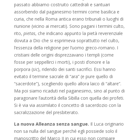
passato abbiamo costruito cattedrali e santuari
assorbendo dal paganesimo termini come basilica e
curia, che nella Roma antica erano tribunali o luoghi di
riunione (vicino ai mercati). Sono pagani i termini culto,
rito,
pietas
, che indicano appunto la pietà reverenziale
dovuta a Dio che si esprimeva soprattutto nel culto,
l’essenza della religione per l’uomo greco-romano. I
cristiani delle origini disprezzavano i templi (come
fosse per seppellirci i morti), i posti d’onore e la
porpora (
sic
), ridendo dei santi sacrifici. Essi hanno
evitato il termine sacrale di “ara” (e pure quello di
“sacerdote”), scegliendo quello allora laico di “altare”.
Ma poi siamo ricaduti nel paganesimo, sino al punto di
paragonare l’autorità della Sibilla con quella dei profeti.
Si è via via assimilato il concetto di sacerdozio con la
sacralizzazione del presbiterato.
La nuova Alleanza senza sangue.
Il Luca originario
non sa nulla del sangue perché egli possiede solo il
manoscritto del Marco II in cui esso non compare