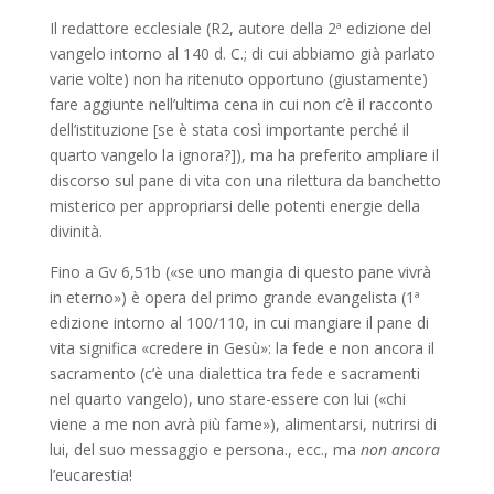
Il redattore ecclesiale (R2, autore della 2ª edizione del
vangelo intorno al 140 d. C.; di cui abbiamo già parlato
varie volte) non ha ritenuto opportuno (giustamente)
fare aggiunte nell’ultima cena in cui non c’è il racconto
dell’istituzione [se è stata così importante perché il
quarto vangelo la ignora?]), ma ha preferito ampliare il
discorso sul pane di vita con una rilettura da banchetto
misterico per appropriarsi delle potenti energie della
divinità.
Fino a Gv 6,51b («se uno mangia di questo pane vivrà
in eterno») è opera del primo grande evangelista (1ª
edizione intorno al 100/110, in cui mangiare il pane di
vita significa «credere in Gesù»: la fede e non ancora il
sacramento (c’è una dialettica tra fede e sacramenti
nel quarto vangelo), uno stare-essere con lui («chi
viene a me non avrà più fame»), alimentarsi, nutrirsi di
lui, del suo messaggio e persona., ecc., ma
non ancora
l’eucarestia!