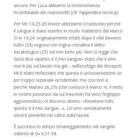
ancora. Per Luca abbiamo la testimonianza
inconfutabile dei manoscritti (cfr. l’appendice tecnica).
Per Mc 14,23-25 invece utilizziamo il raziocinio perché
il sangue è stato inserito in modo maldestro dal Marco
III in 14,24: originariamente infatti dopo il «Ne bevvero
tutti» (23) seguiva con logica cristallina il detto
escatologico (25) sul non berlo più. Non si regge che
Gesù dica «questo è il mio sangue» dopo che il vino
non è più sul tavolo ma già… nell’esofago dei discepoli.
Mi è stato rinfacciato che questa è un’osservazione un
po’ troppo razionale-occidentale; ma cosi non è,
perché Matteo 26,27s (che conosce il Marco III, il testo
in nostro possesso da cui trascrive) ha visto l’inghippo
aggiustandolo
col discorso diretto: «Bevetene tutti,
questo è il mio sangue…», col vino sensatamente
ancora
presente nel calice sulla tavola.
È successo lo stesso rimaneggiamento nel vangelo
odierno di Gv 6,51-58.